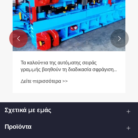


Τα καλούπια της αυτόματης σειράς
γραμμής βοηθούν τη διαδικασία σφράγισης
του αυτοκινήτου να προχωρήσει προς την
Δείτε περισσότερα >>
αυτοματοποίηση υψηλής ταχύτητας.
Σχετικά με εμάς
Προϊόντα