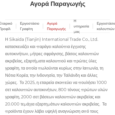
Αγορά Παραγωγής
Η
Εταιρικό
Εργοστάσιο
Αγορά
Εργοστάσι
υπηρεσία
Προφίλ
Γραφίτη
Παραγωγής
καλουπιών
μας
Η Sikaida (Tianjin) International Trade Co., Ltd.
κατασκευάζει και παράγει καλούπια έγχυσης
αυτοκινήτων, μήτρες σφράγισης, βάσεις καλουπιών
ακριβείας, εξαρτήματα καλουπιού και πρώτες ύλες
γραφίτη, τα οποία πωλούνται κυρίως στην Ιαπωνία, τη
Νότια Κορέα, την Ινδονησία, την Ταϊλάνδη και άλλες
χώρες. Το 2025, η εταιρεία σκοπεύει να πουλήσει 1000
σετ καλουπιών αυτοκινήτων, 800 τόνους πρώτων υλών
γραφίτη, 2000 σετ βάσεων καλουπιών ακριβείας και
20.000 τεμάχια εξαρτημάτων καλουπιών ακριβείας. Τα
προϊόντα έχουν λάβει υψηλή αναγνώριση από τους